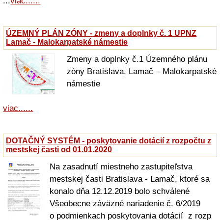
...
viac......
ÚZEMNÝ PLÁN ZÓNY - zmeny a doplnky č. 1 UPNZ
Lamač - Malokarpatské námestie
Zmeny a doplnky č.1 Územného plánu
zóny Bratislava, Lamač – Malokarpatské
námestie
viac......
DOTAČNÝ SYSTÉM - poskytovanie dotácií z rozpočtu z
mestskej časti od 01.01.2020
Na zasadnutí miestneho zastupiteľstva
mestskej časti Bratislava - Lamač, ktoré sa
konalo dňa 12.12.2019 bolo schválené
Všeobecne záväzné nariadenie č. 6/2019
o podmienkach poskytovania dotácií z rozp