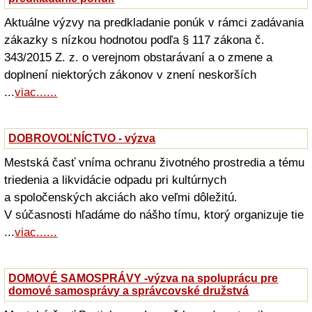
Aktuálne výzvy na predkladanie ponúk v rámci zadávania
zákazky s nízkou hodnotou podľa § 117 zákona č.
343/2015 Z. z. o verejnom obstarávaní a o zmene a
doplnení niektorých zákonov v znení neskorších
...
viac......
DOBROVOĽNÍCTVO - výzva
Mestská časť vníma ochranu životného prostredia a tému
triedenia a likvidácie odpadu pri kultúrnych
a spoločenských akciách ako veľmi dôležitú.
V súčasnosti hľadáme do nášho tímu, ktorý organizuje tie
...
viac......
DOMOVÉ SAMOSPRÁVY -výzva na spoluprácu pre
domové samosprávy a správcovské družstvá