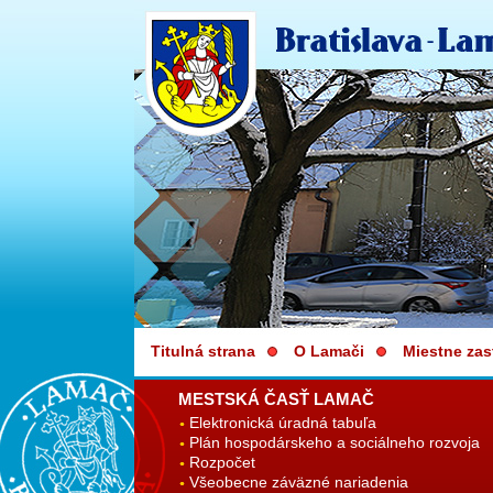
Titulná strana
O Lamači
Miestne zas
MESTSKÁ ČASŤ LAMAČ
Elektronická úradná tabuľa
Plán hospodárskeho a sociálneho rozvoja
Rozpočet
Všeobecne záväzné nariadenia