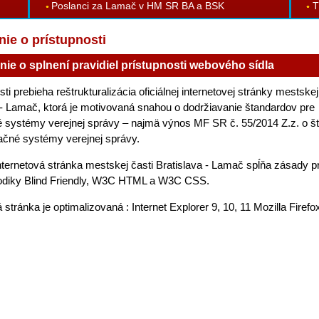
Poslanci za Lamač v HM SR BA a BSK
T
nie o prístupnosti
nie o splnení pravidiel prístupnosti webového sídla
i prebieha reštrukturalizácia oficiálnej internetovej stránky mestskej
 - Lamač, ktorá je motivovaná snahou o dodržiavanie štandardov pre
 systémy verejnej správy – najmä výnos MF SR č. 55/2014 Z.z. o š
ačné systémy verejnej správy.
internetová stránka mestskej časti Bratislava - Lamač spĺňa zásady pr
odiky Blind Friendly, W3C HTML a W3C CSS.
 stránka je optimalizovaná : Internet Explorer 9, 10, 11 Mozilla Firef