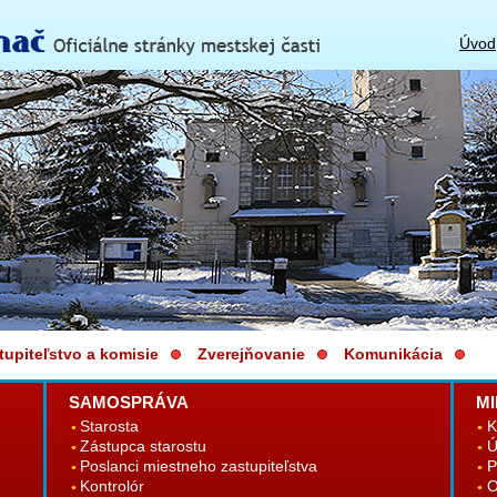
Úvod
tupiteľstvo a komisie
Zverejňovanie
Komunikácia
SAMOSPRÁVA
MI
Starosta
K
Zástupca starostu
Ú
Poslanci miestneho zastupiteľstva
P
Kontrolór
O