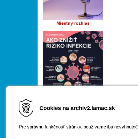
Miestny rozhlas
Cookies na archiv2.lamac.sk
COVID-19
Pre správnu funkčnosť stránky, používame iba nevyhnutné
Za obsah zodpovedá
webmaster