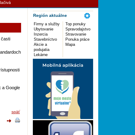
lačivá
Región aktuálne
Firmy a služby
Top ponuky
Ubytovanie
Spravodajstvo
Inzercia
Stravovanie
 časti
Stavebníctvo
Ponuka práce
Akcie a
Mapa
podujatia
tandardoch
Lekárne
ístupnosti
ox a Google
späť