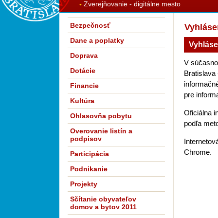
Zverejňovanie - digitálne mesto
Bezpečnosť
Vyhláse
Dane a poplatky
Vyhláse
Doprava
V súčasnost
Dotácie
Bratislava
informačné
Financie
pre inform
Kultúra
Oficiálna 
Ohlasovňa pobytu
podľa met
Overovanie listín a
podpisov
Internetová
Chrome.
Participácia
Podnikanie
Projekty
Sčítanie obyvateľov
domov a bytov 2011