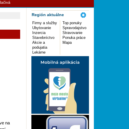
lačivá
Región aktuálne
Firmy a služby
Top ponuky
Ubytovanie
Spravodajstvo
Inzercia
Stravovanie
Stavebníctvo
Ponuka práce
Akcie a
Mapa
podujatia
Lekárne
ve na