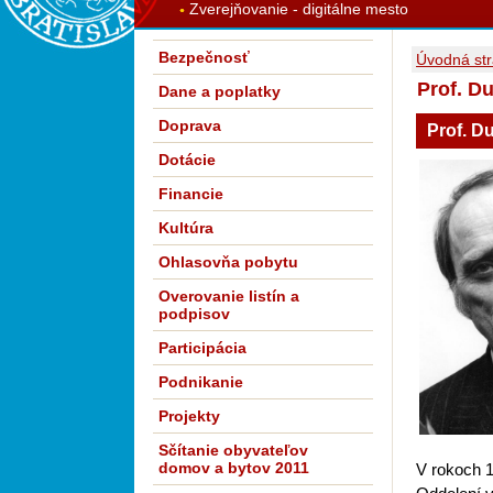
Zverejňovanie - digitálne mesto
Bezpečnosť
Úvodná st
Prof. Du
Dane a poplatky
Doprava
Prof. Du
Dotácie
Financie
Kultúra
Ohlasovňa pobytu
Overovanie listín a
podpisov
Participácia
Podnikanie
Projekty
Sčítanie obyvateľov
domov a bytov 2011
V rokoch 1