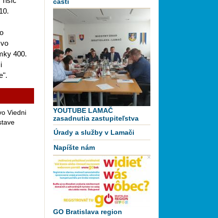
 Tisíc
časti
10.
ho
 vo
mky 400.
i
e".
YOUTUBE LAMAČ
vo Viedni
zasadnutia zastupiteľstva
stave
Úrady a služby v Lamači
Napíšte nám
GO Bratislava region