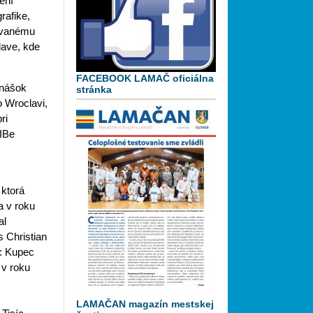
ení
rafike,
movanému
lave, kde
FACEBOOK LAMAČ oficiálna
dnášok
stránka
o Wroclavi,
ri
BIBe
 ktorá
a v roku
al
s Christian
e: Kupec
 v roku
LAMAČAN magazín mestskej