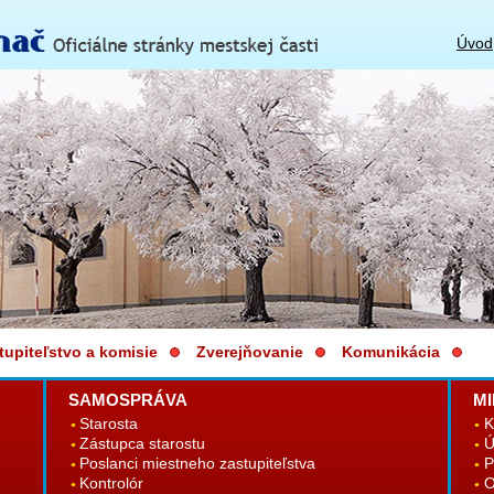
Úvod
tupiteľstvo a komisie
Zverejňovanie
Komunikácia
SAMOSPRÁVA
MI
Starosta
K
Zástupca starostu
Ú
Poslanci miestneho zastupiteľstva
P
Kontrolór
O