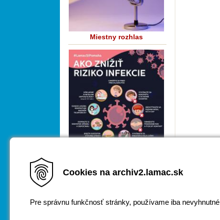
Miestny rozhlas
Cookies na archiv2.lamac.sk
COVID-19
Pre správnu funkčnosť stránky, používame iba nevyhnutné
Za obsah zodpovedá
webmaster