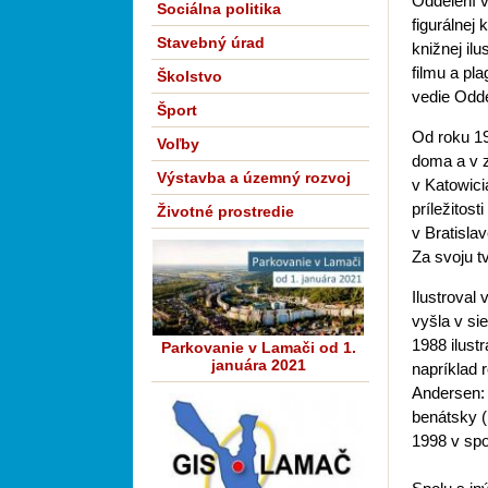
Oddelení v
Sociálna politika
figurálnej
Stavebný úrad
knižnej il
filmu a pl
Školstvo
vedie Oddel
Šport
Od roku 1
Voľby
doma a v z
Výstavba a územný rozvoj
v Katowici
príležitos
Životné prostredie
v Bratisla
Za svoju t
Ilustroval 
vyšla v si
1988 ilust
Parkovanie v Lamači od 1.
januára 2021
napríklad r
Andersen: 
benátsky (
1998 v sp