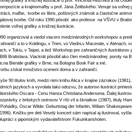
oľnej grafiky a knižnej ilustrácie u prof. Vincenta Hložníka a na Oddel
 kompozície a krajinomaľby u prof. Jána Želibského. Venuje sa voľnej g
ustrácii, maľbe, tvorbe ex libris, poštových známok a čiastočne ani
agátovej tvorbe. Od roku 1990 pôsobí ako profesor na VŠVU v Bratis
enie voľnej grafiky a knižnej ilustrácie.
990 organizoval a viedol viacero medzinárodných workshopov a pre
ahraničí a to v Koldingu, v Trieri, vo Viedni,v Macerate, v Aténach, v
ach, v Tokiu, v Taipei, a tiež Workshop pre zahraničných ilustrátorov p
ti BIB Bratislava. Viackrát pôsobil ako člen medzinárodnej poroty na 
ve,na Bienále grafiky v Brne, na Bologna Book Fair a iné.
vorbu získal množstvo ocenení doma a v zahraničí.
vyše 90 titulov kníh, medzi nimi knihu Alica v krajine zázrakov (1981),
edmich jazykoch a vyvolala takú odozvu, že autorovi ilustrácií priniesl
rátorského Oscara - Cenu Hansa Christiana Andersena. Ďalej ilustrov
ozprávky z britských ostrovov V ríši víl a škriatkov (1987), tituly Han
Pohádky, Oscar Wilde: Geburtstag der Infantin, Wiliam Shakespear
1996). Knižku pre deti Veselý koncert sám napísal aj ilustroval, vyšla
olupráci s japonským vydavateľstvom Fukuinkanshoten.