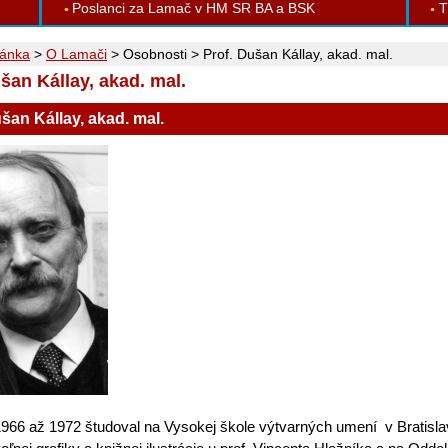
Poslanci za Lamač v HM SR BA a BSK
T
ránka
>
O Lamači
>
Osobnosti
>
Prof. Dušan Kállay, akad. mal.
šan Kállay, akad. mal.
šan Kállay, akad. mal.
966 až 1972 študoval na Vysokej škole výtvarných umení v Bratisla