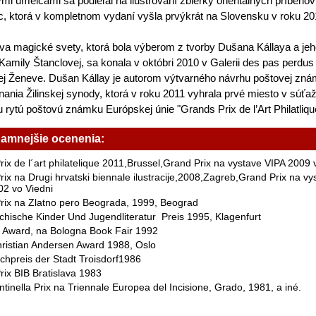
ými umelcami sa podieľal na ilustrovaní zbierky orientálnych príbehov
c, ktorá v kompletnom vydaní vyšla prvýkrát na Slovensku v roku 20
a magické svety, ktorá bola výberom z tvorby Dušana Kállaya a je
amily Štanclovej, sa konala v októbri 2010 v Galerii des pas perdus
ej Ženeve. Dušan Kállay je autorom výtvarného návrhu poštovej zná
nania Žilinskej synody, ktorá v roku 2011 vyhrala prvé miesto v súťaž
iu rytú poštovú známku Európskej únie "Grands Prix de l’Art Philatliqu
amnejšie ocenenia:
ix de l´art philatelique 2011,Brussel,Grand Prix na vystave VIPA 2009 
ix na Drugi hrvatski biennale ilustracije,2008,Zagreb,Grand Prix na vy
02 vo Viedni
rix na Zlatno pero Beograda, 1999, Beograd
chische Kinder Und Jugendliteratur Preis 1995, Klagenfurt
Award, na Bologna Book Fair 1992
ristian Andersen Award 1988, Oslo
chpreis der Stadt Troisdorf1986
rix BIB Bratislava 1983
ntinella Prix na Triennale Europea del Incisione, Grado, 1981, a iné.