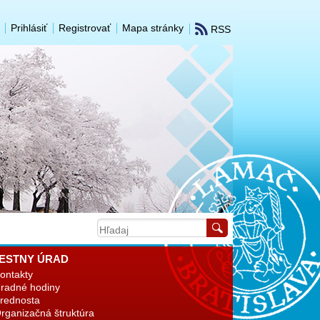
Prihlásiť
Registrovať
Mapa stránky
RSS
ESTNY ÚRAD
ontakty
radné hodiny
rednosta
rganizačná štruktúra