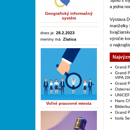
Spolu s in
a jedna no
Geografický informačný
systém
Výstava Dv
manželky K
švajčiarsk
dnes je:
28.2.2023
výročie ko
meniny má:
Zlatica
o najkrajš
Najvýzn
Grand Pr
Grand Pr
VIPA 20
Grand P
Osterrei
UNICEF 
Hans Ch
Voľné pracovné miesta
Bilderbu
Grand P
Isola Se