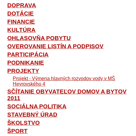
DOPRAVA
DOTÁCIE
FINANCIE
KULTÚRA
OHLASOVŇA POBYTU
OVEROVANIE LISTÍN A PODPISOV
PARTICIPÁCIA
PODNIKANIE
PROJEKTY
Projekt - Výmena hlavných rozvodov vody v MŠ
Heyrovského 4
SČÍTANIE OBYVATEĽOV DOMOV A BYTOV
2011
SOCIÁLNA POLITIKA
STAVEBNÝ ÚRAD
ŠKOLSTVO
ŠPORT