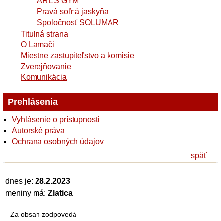
ARES GYM
Pravá soľná jaskyňa
Spoločnosť SOLUMAR
Titulná strana
O Lamači
Miestne zastupiteľstvo a komisie
Zverejňovanie
Komunikácia
Prehlásenia
Vyhlásenie o prístupnosti
Autorské práva
Ochrana osobných údajov
späť
dnes je:
28.2.2023
meniny má:
Zlatica
Za obsah zodpovedá