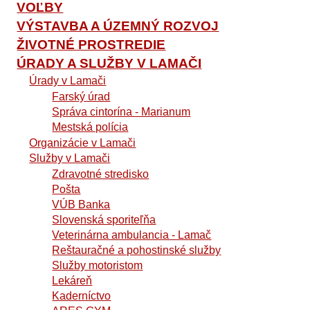
VOĽBY
VÝSTAVBA A ÚZEMNÝ ROZVOJ
ŽIVOTNÉ PROSTREDIE
ÚRADY A SLUŽBY V LAMAČI
Úrady v Lamači
Farský úrad
Správa cintorína - Marianum
Mestská polícia
Organizácie v Lamači
Služby v Lamači
Zdravotné stredisko
Pošta
VÚB Banka
Slovenská sporiteľňa
Veterinárna ambulancia - Lamač
Reštauračné a pohostinské služby
Služby motoristom
Lekáreň
Kaderníctvo