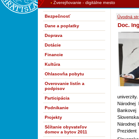
Zverejňovanie - digitálne mesto
Bezpečnosť
Úvodná st
Doc. In
Dane a poplatky
Doprava
Dotácie
Financie
Kultúra
Ohlasovňa pobytu
Overovanie listín a
podpisov
univerzity
Participácia
Národnej
Podnikanie
Bankovej
Slovenska 
Projekty
Národnej 
Sčítanie obyvateľov
Prezident
domov a bytov 2011