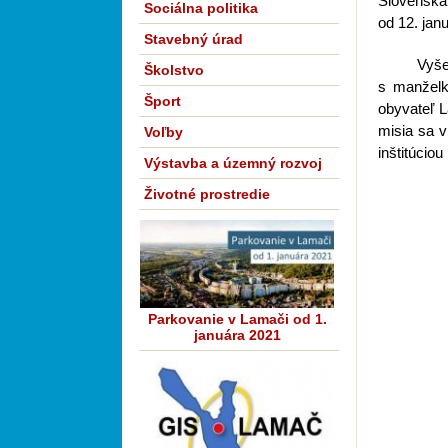
Slovenska
Sociálna politika
od 12. jan
Stavebný úrad
Vyše
Školstvo
s manželk
Šport
obyvateľ 
misia sa v
Voľby
inštitúcio
Výstavba a územný rozvoj
Životné prostredie
Parkovanie v Lamači od 1.
januára 2021