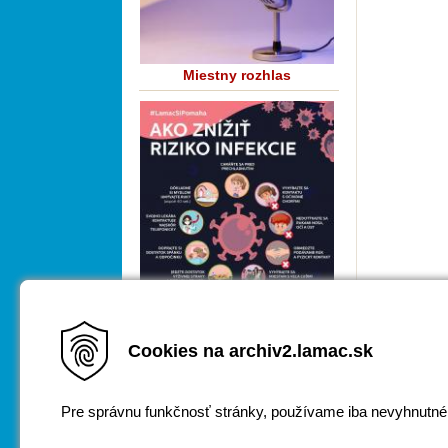
Miestny rozhlas
Cookies na archiv2.lamac.sk
COVID-19
Pre správnu funkčnosť stránky, používame iba nevyhnutné
Za obsah zodpovedá
webmaster