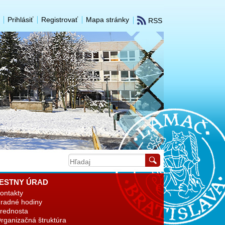
Prihlásiť
Registrovať
Mapa stránky
RSS
ESTNY ÚRAD
ontakty
radné hodiny
rednosta
rganizačná štruktúra