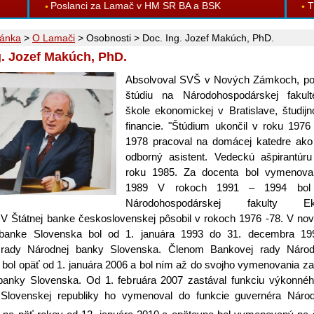
Poslanci za Lamač v HM SR BA a BSK
T
ránka
>
O Lamači
>
Osobnosti
>
Doc. Ing. Jozef Makúch, PhD.
g. Jozef Makúch, PhD.
Absolvoval SVŠ v Nových Zámkoch, po
štúdiu na Národohospodárskej fakul
škole ekonomickej v Bratislave, študij
financie. "Štúdium ukončil v roku 1976
1978 pracoval na domácej katedre ako 
odborný asistent. Vedeckú ašpirantúru
roku 1985. Za docenta bol vymenova
1989 V rokoch 1991 – 1994 bol
Národohospodárskej fakulty Eko
. V Štátnej banke československej pôsobil v rokoch 1976 -78. V no
 banke Slovenska bol od 1. januára 1993 do 31. decembra 19
 rady Národnej banky Slovenska. Členom Bankovej rady Národ
bol opäť od 1. januára 2006 a bol ním až do svojho vymenovania z
banky Slovenska. Od 1. februára 2007 zastával funkciu výkonného 
 Slovenskej republiky ho vymenoval do funkcie guvernéra Náro