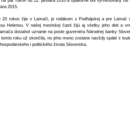
 na päť rokov od 12. januára 2010
a opätovne bol vymenovaný na 
uára 2015.
 20 rokov žije v Lamači, je rodákom z Podhájskej a pre Lamač s
ou Helenou. V našej mestskej časti žijú aj všetky jeho deti a vn
Lamača dosiahol uznanie na poste guvernéra Národnej banky Slove
 tomto roku už skončila, no jeho meno zostane navždy späté s tou
u hospodárskeho i politického života Slovenska.