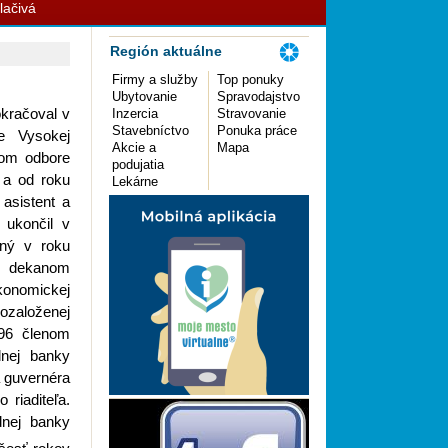
lačivá
Región aktuálne
Firmy a služby
Top ponuky
Ubytovanie
Spravodajstvo
kračoval v
Inzercia
Stravovanie
Stavebníctvo
Ponuka práce
te Vysokej
Akcie a
Mapa
nom odbore
podujatia
 a od roku
Lekárne
asistent a
 ukončil v
ný v roku
 dekanom
nomickej
vozaloženej
96 členom
nej banky
a guvernéra
riaditeľa.
dnej banky