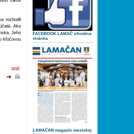
šesť rokov
a rozhodli
účatá. Ako
nska. Jeho
FACEBOOK LAMAČ oficiálna
stránka
to kľúčovou
späť
LAMAČAN magazín mestskej