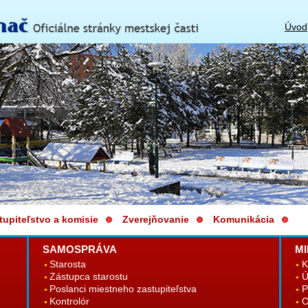
Úvod
tupiteľstvo a komisie
Zverejňovanie
Komunikácia
SAMOSPRÁVA
MI
Starosta
K
Zástupca starostu
Ú
Poslanci miestneho zastupiteľstva
P
Kontrolór
O