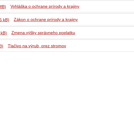
Vyhláška o ochrane prírody a krajiny
MB)
Zákon o ochrane prírody a krajiny
6 kB)
Zmena výšky správneho poplatku
 kB)
Tlačivo na výrub, orez stromov
B)