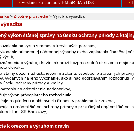
Poslanci za Lamač v HM SR BA a BSK
T
ránka
>
Životné prostredie
>
Výrub a výsadba
 výsadba
ný výkon štátnej správy na úseku ochrany prírody a krajin
povolenia na výrub stromov a krovinatých porastov,
vykonanie primeranej náhradnej výsadby alebo zaplatenia finančnej ná
ý výrub,
 oznámenia o výrube, drevín, ak hrozí bezprostredné ohrozenie majetku
vota človeka,
a štátny dozor nad ustanovením zákona, všeobecne záväzných právn
ov, vydaných na jeho vykonanie, ako aj nad dodržiavaním rozhodnutí, 
 úseku ochrany prírody a krajiny,
opatrenia na odstránenie nedostatkov,
ňuje výkon právoplatného rozhodnutia,
čuje regulatívnu a plánovaciu činnosť v problematike zelene,
cuje s orgánmi štátnej ochrany prírody a príslušnými orgánmi štátnej 
tom hl. m. SR Bratislavy,
cie k orezom a výrubom drevín