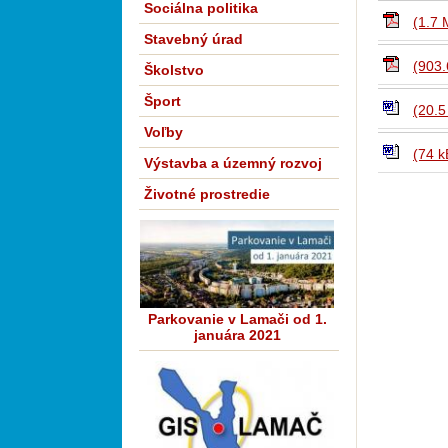
Sociálna politika
(1.7 
Stavebný úrad
(903.
Školstvo
Šport
(20.5
Voľby
(74 k
Výstavba a územný rozvoj
Životné prostredie
Parkovanie v Lamači od 1.
januára 2021