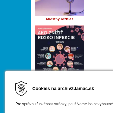
Miestny rozhlas
Cookies na archiv2.lamac.sk
COVID-19
Pre správnu funkčnosť stránky, používame iba nevyhnutné
Za obsah zodpovedá
webmaster