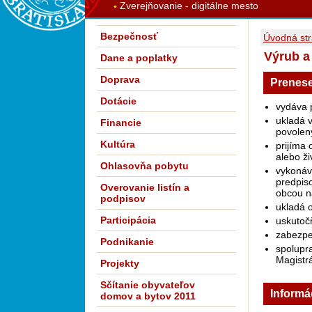
Zverejňovanie - digitálne mesto
Bezpečnosť
Úvodná st
Výrub a
Dane a poplatky
Doprava
Prenese
Dotácie
vydáva 
ukladá 
Financie
povolen
Kultúra
prijíma
alebo ži
Ohlasovňa pobytu
vykonáv
predpis
Overovanie listín a
obcou na
podpisov
ukladá 
Participácia
uskutoč
zabezpe
Podnikanie
spolupra
Magistrá
Projekty
Sčítanie obyvateľov
Informá
domov a bytov 2011