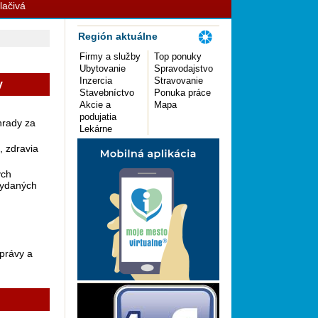
lačivá
Región aktuálne
Firmy a služby
Top ponuky
Ubytovanie
Spravodajstvo
Inzercia
Stravovanie
y
Stavebníctvo
Ponuka práce
Akcie a
Mapa
podujatia
hrady za
Lekárne
, zdravia
ych
vydaných
správy a