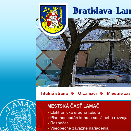
Titulná strana
O Lamači
Miestne zas
MESTSKÁ ČASŤ LAMAČ
Elektronická úradná tabuľa
Plán hospodárskeho a sociálneho rozvoja
Rozpočet
Všeobecne záväzné nariadenia