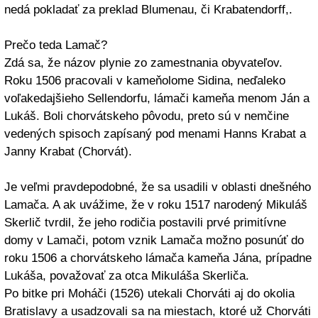
nedá pokladať za preklad Blumenau, či Krabatendorff,.
Prečo teda Lamač?
Zdá sa, že názov plynie zo zamestnania obyvateľov.
Roku 1506 pracovali v kameňolome Sidina, neďaleko
voľakedajšieho Sellendorfu, lámači kameňa menom Ján a
Lukáš. Boli chorvátskeho pôvodu, preto sú v nemčine
vedených spisoch zapísaný pod menami Hanns Krabat a
Janny Krabat (Chorvát).
Je veľmi pravdepodobné, že sa usadili v oblasti dnešného
Lamača. A ak uvážime, že v roku 1517 narodený Mikuláš
Skerlič tvrdil, že jeho rodičia postavili prvé primitívne
domy v Lamači, potom vznik Lamača možno posunúť do
roku 1506 a chorvátskeho lámača kameňa Jána, prípadne
Lukáša, považovať za otca Mikuláša Skerliča.
Po bitke pri Moháči (1526) utekali Chorváti aj do okolia
Bratislavy a usadzovali sa na miestach, ktoré už Chorváti