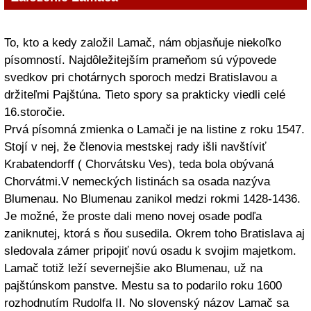
To, kto a kedy založil Lamač, nám objasňuje niekoľko
písomností. Najdôležitejším prameňom sú výpovede
svedkov pri chotárnych sporoch medzi Bratislavou a
držiteľmi Pajštúna. Tieto spory sa prakticky viedli celé
16.storočie.
Prvá písomná zmienka o Lamači je na listine z roku 1547.
Stojí v nej, že členovia mestskej rady išli navštíviť
Krabatendorff ( Chorvátsku Ves), teda bola obývaná
Chorvátmi.V nemeckých listinách sa osada nazýva
Blumenau. No Blumenau zanikol medzi rokmi 1428-1436.
Je možné, že proste dali meno novej osade podľa
zaniknutej, ktorá s ňou susedila. Okrem toho Bratislava aj
sledovala zámer pripojiť novú osadu k svojim majetkom.
Lamač totiž leží severnejšie ako Blumenau, už na
pajštúnskom panstve. Mestu sa to podarilo roku 1600
rozhodnutím Rudolfa II. No slovenský názov Lamač sa