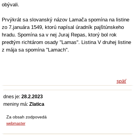
obývali.
Prvýkrát sa slovanský názov Lamača spomína na listine
zo 7.januára 1549, ktorú napísal úradník pajštúnskeho
hradu. Spomína sa v nej Juraj Repas, ktorý bol rok
predtým richtárom osady "Lamas". Listina V druhej listine
z mája sa spomína "Lamach".
späť
dnes je:
28.2.2023
meniny má:
Zlatica
Za obsah zodpovedá
webmaster