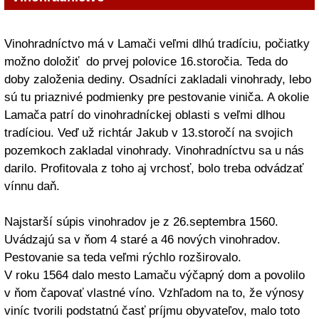
Vinohradníctvo má v Lamači veľmi dlhú tradíciu, počiatky
možno doložiť do prvej polovice 16.storočia. Teda do
doby založenia dediny. Osadníci zakladali vinohrady, lebo
sú tu priaznivé podmienky pre pestovanie viniča. A okolie
Lamača patrí do vinohradníckej oblasti s veľmi dlhou
tradíciou. Veď už richtár Jakub v 13.storočí na svojich
pozemkoch zakladal vinohrady. Vinohradníctvu sa u nás
darilo. Profitovala z toho aj vrchosť, bolo treba odvádzať
vínnu daň.
Najstarší súpis vinohradov je z 26.septembra 1560.
Uvádzajú sa v ňom 4 staré a 46 nových vinohradov.
Pestovanie sa teda veľmi rýchlo rozširovalo.
V roku 1564 dalo mesto Lamaču výčapný dom a povolilo
v ňom čapovať vlastné víno. Vzhľadom na to, že výnosy
viníc tvorili podstatnú časť príjmu obyvateľov, malo toto