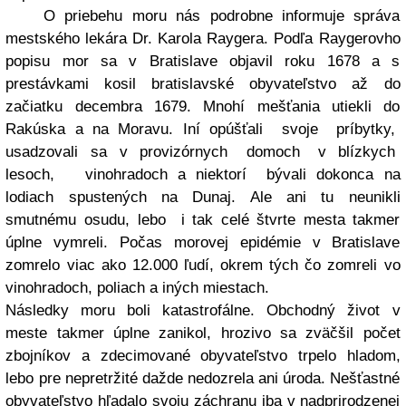
O priebehu moru nás podrobne informuje správa
mestského lekára Dr. Karola Raygera. Podľa Raygerovho
popisu mor sa v Bratislave objavil roku 1678 a s
prestávkami kosil bratislavské obyvateľstvo až do
začiatku decembra 1679. Mnohí mešťania utiekli do
Rakúska a na Moravu. Iní opúšťali svoje príbytky,
usadzovali sa v provizórnych domoch v blízkych
lesoch, vinohradoch a niektorí bývali dokonca na
lodiach spustených na Dunaj. Ale ani tu neunikli
smutnému osudu, lebo i tak celé štvrte mesta takmer
úplne vymreli. Počas morovej epidémie v Bratislave
zomrelo viac ako 12.000 ľudí, okrem tých čo zomreli vo
vinohradoch, poliach a iných miestach.
Následky moru boli katastrofálne. Obchodný život v
meste takmer úplne zanikol, hrozivo sa zväčšil počet
zbojníkov a zdecimované obyvateľstvo trpelo hladom,
lebo pre nepretržité dažde nedozrela ani úroda. Nešťastné
obyvateľstvo hľadalo svoju záchranu iba v nadprirodzenej