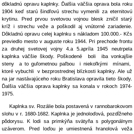
dôkladnú opravu kaplnky. Ďalšia väčšia oprava bola roku
1904 keď starú šindľovú strechu vymenili za eternitovú
krytinu. Pred prvou svetovou vojnou blesk zničil starý
kríž i strechu veže a poškodil aj vnútorné zariadenie.
Dôkladnú opravu celej kaplnku s nákladom 100.000.- Kčs
previedlo mesto v auguste roku 1944. Pri prechode frontu
za druhej svetovej vojny 4.a 5.apríla 1945 neutrpela
kaplnka väčšie škody. Poškodené boli iba vonkajšie
steny a to guľometnou paľbou i niekoľkými mínami,
ktoré vybuchli v bezprostrednej blízkosti kaplnky. Ale už
na jar nastávajúceho roku Bratislava opravila tieto škody.
Ďalšia väčšia oprava kaplnky sa konala v rokoch 1974-
1975.
Kaplnka sv. Rozálie bola postavená v rannobarokovom
slohu v r. 1680-1682. Kaplnka je jednoloďová, pozdĺžneho
pôdorysu. K lodi sa primkýňa svätyňa s polygonálnym
uzáverom. Pred loďou je umiestnená hranolová veža