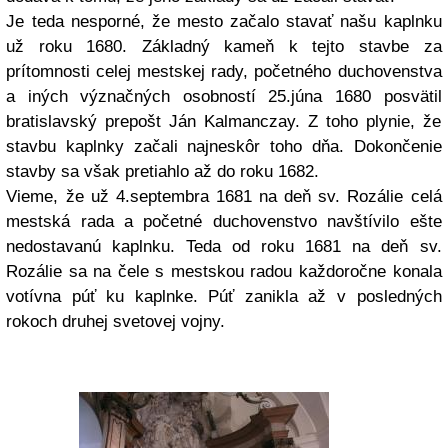
Je teda nesporné, že mesto začalo stavať našu kaplnku
už roku 1680. Základný kameň k tejto stavbe za
prítomnosti celej mestskej rady, početného duchovenstva
a iných význačných osobností 25.júna 1680 posvätil
bratislavský prepošt Ján Kalmanczay. Z toho plynie, že
stavbu kaplnky začali najneskôr toho dňa. Dokončenie
stavby sa však pretiahlo až do roku 1682.
Vieme, že už 4.septembra 1681 na deň sv. Rozálie celá
mestská rada a početné duchovenstvo navštívilo ešte
nedostavanú kaplnku. Teda od roku 1681 na deň sv.
Rozálie sa na čele s mestskou radou každoročne konala
votívna púť ku kaplnke. Púť zanikla až v posledných
rokoch druhej svetovej vojny.