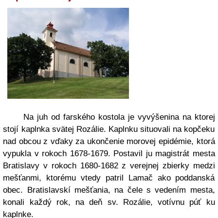
Na juh od farského kostola je vyvýšenina na ktorej
stojí kaplnka svätej Rozálie. Kaplnku situovali na kopčeku
nad obcou z vďaky za ukončenie morovej epidémie, ktorá
vypukla v rokoch 1678-1679. Postavil ju magistrát mesta
Bratislavy v rokoch 1680-1682 z verejnej zbierky medzi
mešťanmi, ktorému vtedy patril Lamač ako poddanská
obec. Bratislavskí mešťania, na čele s vedením mesta,
konali každý rok, na deň sv. Rozálie, votívnu púť ku
kaplnke.