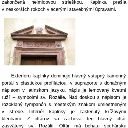
zakončená helmicovou strieškou. Kaplnka prešla
v neskorších rokoch viacerými stavebnými úpravami.
Exteriéru kaplnky dominuje hlavný vstupný kamenný
portál s plastickou profiláciou, v supraporte s donačným
nápisom v latinskom jazyku, nápis je lemovaný kvetmi
ruží – symbolmi sv. Rozálie. Nad doskou s nápisom je
rozoklaný tympanón s mestským znakom umiestneným
v strede. Interiér kaplnky je zaklenutý krížovými
klenbami. Z oltárov sa zachoval len hlavný oltár
zasvätený sv. Rozálii. Oltár má bohatú sochársku