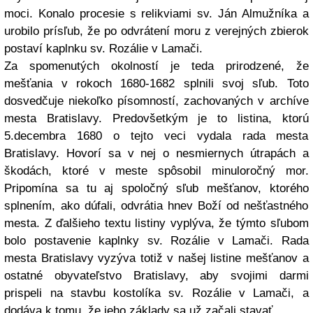
moci. Konalo procesie s relikviami sv. Ján Almužníka a
urobilo prísľub, že po odvrátení moru z verejných zbierok
postaví kaplnku sv. Rozálie v Lamači.
Za spomenutých okolností je teda prirodzené, že
mešťania v rokoch 1680-1682 splnili svoj sľub. Toto
dosvedčuje niekoľko písomností, zachovaných v archíve
mesta Bratislavy. Predovšetkým je to listina, ktorú
5.decembra 1680 o tejto veci vydala rada mesta
Bratislavy. Hovorí sa v nej o nesmiernych útrapách a
škodách, ktoré v meste spôsobil minuloročný mor.
Pripomína sa tu aj spoločný sľub mešťanov, ktorého
splnením, ako dúfali, odvrátia hnev Boží od nešťastného
mesta. Z ďalšieho textu listiny vyplýva, že týmto sľubom
bolo postavenie kaplnky sv. Rozálie v Lamači. Rada
mesta Bratislavy vyzýva totiž v našej listine mešťanov a
ostatné obyvateľstvo Bratislavy, aby svojimi darmi
prispeli na stavbu kostolíka sv. Rozálie v Lamači, a
dodáva k tomu, že jeho základy sa už začali stavať.