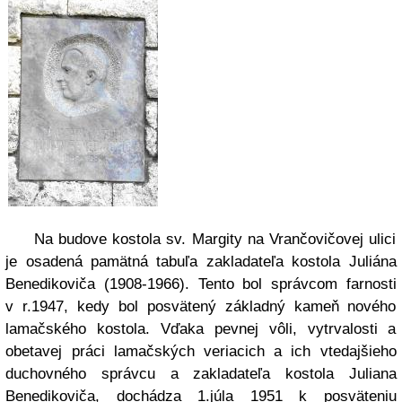
Na budove kostola sv. Margity na Vrančovičovej ulici
je osadená pamätná tabuľa zakladateľa kostola Juliána
Benedikoviča (1908-1966). Tento bol správcom farnosti
v r.1947, kedy bol posvätený základný kameň nového
lamačského kostola. Vďaka pevnej vôli, vytrvalosti a
obetavej práci lamačských veriacich a ich vtedajšieho
duchovného správcu a zakladateľa kostola Juliana
Benedikoviča, dochádza 1.júla 1951 k posväteniu