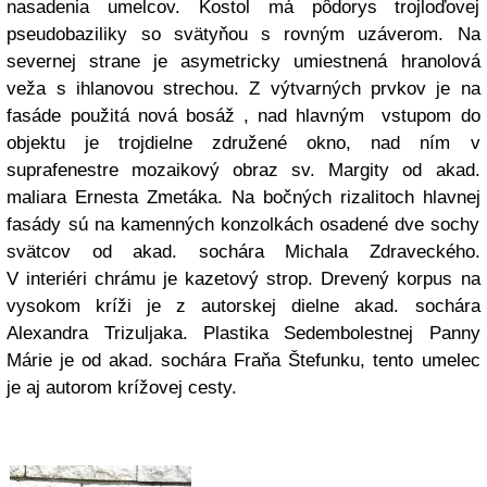
nasadenia umelcov. Kostol má pôdorys trojloďovej
pseudobaziliky so svätyňou s rovným uzáverom. Na
severnej strane je asymetricky umiestnená hranolová
veža s ihlanovou strechou. Z výtvarných prvkov je na
fasáde použitá nová bosáž , nad hlavným vstupom do
objektu je trojdielne združené okno, nad ním v
suprafenestre mozaikový obraz sv. Margity od akad.
maliara Ernesta Zmetáka. Na bočných rizalitoch hlavnej
fasády sú na kamenných konzolkách osadené dve sochy
svätcov od akad. sochára Michala Zdraveckého.
V interiéri chrámu je kazetový strop. Drevený korpus na
vysokom kríži je z autorskej dielne akad. sochára
Alexandra Trizuljaka. Plastika Sedembolestnej Panny
Márie je od akad. sochára Fraňa Štefunku, tento umelec
je aj autorom krížovej cesty.