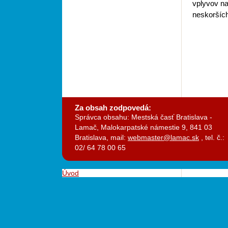
vplyvov na
neskoršíc
Za obsah zodpovedá
:
Správca obsahu: Mestská časť Bratislava -
Lamač, Malokarpatské námestie 9, 841 03
Bratislava, mail:
webmaster@lamac.sk
, tel. č.:
02/ 64 78 00 65
Úvod