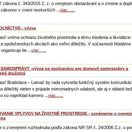
7 zákona č. 343/2015 Z. z. o verejnom obstarávaní a o zmene a dopl
 zákonov v znení neskorších ...
viac......
ĽNÍCTVO - výzva
sť vníma ochranu životného prostredia a tému triedenia a likvidácie
 a spoločenských akciách ako veľmi dôležitú. V súčasnosti hľadáme
 organizuje tie ...
viac......
SAMOSPRÁVY -výzva na spoluprácu pre domové samosprávy a
ské družstvá
sť Bratislava – Lamač by rada vytvorila funkčný systém komunikáci
a dôležitý nielen v prípade mimoriadnych udalostí, ale aj v oblasti be
o sú napríklad kamero ...
viac......
ANIE VPLYVOV NA ŽIVOTNÉ PROSTREDIE - oznámenie o zverejn
tia
 o zverejnení rozhodnutia podľa zákona NR SR č. 24/2006 Z.z. o p