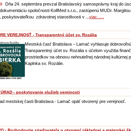
Dňa 24. septembra prevzal Bratislavský samosprávny kraj do ús
dokumentáciu spoločnosti KollMed s.r.o., zastúpenú MUDr. Margitou
 poskytovateľkou zdravotnej starostlivosti v ...
viac......
E VEREJNOSŤ - Transparentný účet sv. Rozália
Mestská časť Bratislava – Lamač vyhlasuje dobrovoľnú
Transparentný účet sv. Rozália s účelom využitia finan
prostriedkov na obnovu nehnuteľnej národnej kultúrnej 
Kaplnka sv. Rozálie.
ÚRAD - poskytovanie služieb verejnosti
ad mestskej časti Bratislava - Lamač opäť otvorený pre verejnosť.
 - Rozhodnutie zriaďovateľa o otvorení základnej a materskej šk