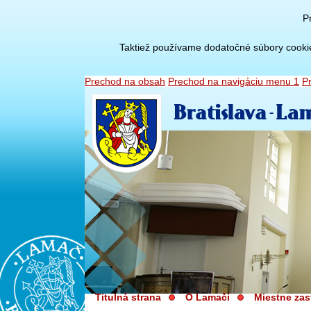
P
Taktiež používame dodatočné súbory cookies 
Prechod na obsah
Prechod na navigáciu menu 1
P
Titulná strana
O Lamači
Miestne zas