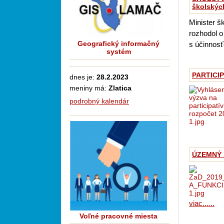
školských
Minister š
rozhodol 
Geografický informačný
s účinnosť
systém
PARTICIP
dnes je:
28.2.2023
meniny má:
Zlatica
podrobný kalendár
ÚZEMNÝ P
viac......
Voľné pracovné miesta