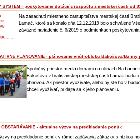
SYSTÉM - poskytovanie dotácií z rozpočtu z mestskej časti od 0
Na zasadnutí miestneho zastupiteľstva mestskej časti Brati
Lamač, ktoré sa konalo dňa 12.12.2019 bolo schválené Vš
záväzné nariadenie č. 6/2019 o podmienkach poskytovania 
iac......
ATÍVNE PLÁNOVANIE - plánovanie vnútrobloku Bakošova/Bariny 
Spoločný priestor medzi domami na uliciach Na barine 
Bakošova v bratislavskej mestskej časti Lamač budúcno
obnovou. Ak priestor využívate, alebo by ste ho v budúc
chceli využívať, pridajte sa k jeho plánovaniu.
OBSTARÁVANIE - aktuálne výzvy na predkladanie ponúk
ýzvy na predkladanie ponúk v rámci zadávania zákazky s nízkou ho