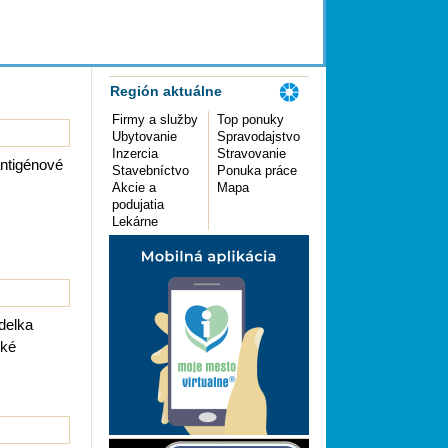
Región aktuálne
Firmy a služby
Top ponuky
Ubytovanie
Spravodajstvo
Inzercia
Stravovanie
ntigénové
Stavebníctvo
Ponuka práce
Akcie a
Mapa
podujatia
Lekárne
delka
ské