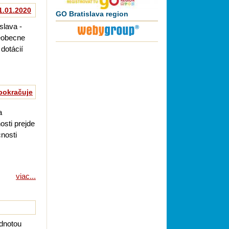
1.01.2020
GO Bratislava region
slava -
eobecne
dotácií
pokračuje
a
sti prejde
nosti
viac...
dnotou