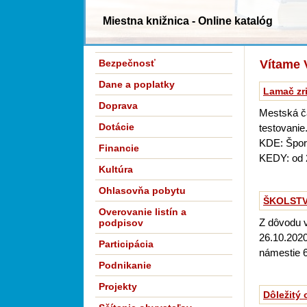
Miestna knižnica - Online katalóg
Bezpečnosť
Vítame 
Dane a poplatky
Lamač zr
Doprava
Mestská č
Dotácie
testovanie
KDE: Špor
Financie
KEDY: od 2
Kultúra
Ohlasovňa pobytu
ŠKOLSTVO
Overovanie listín a
Z dôvodu 
podpisov
26.10.202
Participácia
námestie 6,
Podnikanie
Projekty
Dôležitý 