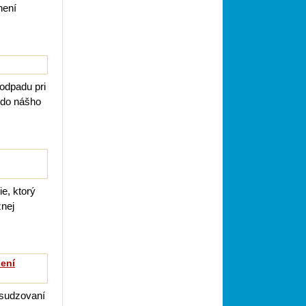
není
 odpadu pri
 do nášho
e, ktorý
žnej
ení
osudzovaní