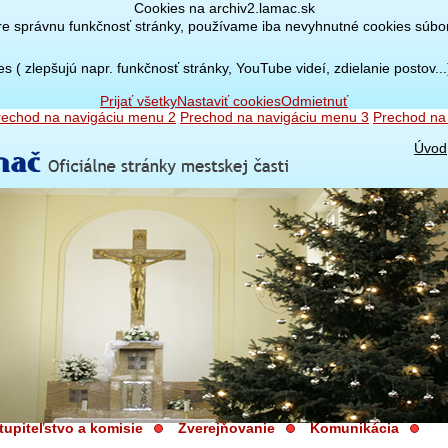
Cookies na archiv2.lamac.sk
re správnu funkčnosť stránky, používame iba nevyhnutné cookies súbor
( zlepšujú napr. funkčnosť stránky, YouTube videí, zdielanie postov..
Prijať všetky
Nastaviť cookies
Odmietnuť
rechod na navigáciu menu 2
Prechod na navigáciu menu 3
Prechod na
Úvod
tupiteľstvo a komisie
Zverejňovanie
Komunikácia