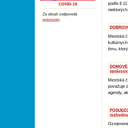
podľa § 11
COVID-19
niektorých
Za obsah zodpovedá
webmaster
DOBROVO
Mestská ča
kultúrnych
tímu, ktorý
DOMOVÉ 
správcov
Mestská ča
považuje z
agendy, ak
POSUDZOV
rozhodnu
Oznámenie