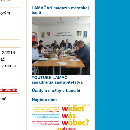
LAMAČAN magazín mestskej
časti
ktorým
. 3/2019
mač
 v rámci
YOUTUBE LAMAČ
zasadnutia zastupiteľstva
námestie
Úrady a služby v Lamači
mač –
Napíšte nám