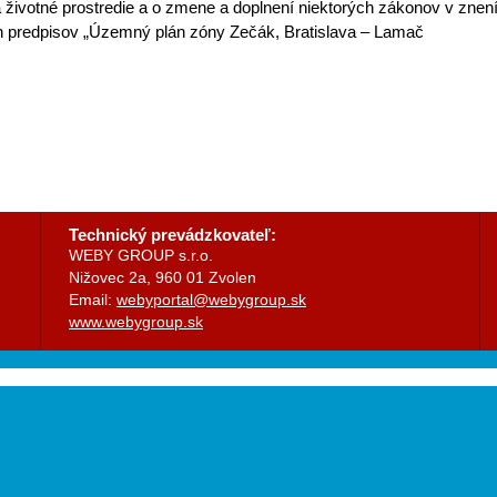
 životné prostredie a o zmene a doplnení niektorých zákonov v znen
h predpisov „Územný plán zóny Zečák, Bratislava – Lamač
Technický prevádzkovateľ
:
WEBY GROUP s.r.o.
Nižovec 2a, 960 01 Zvolen
Email:
webyportal@webygroup.sk
www.webygroup.sk