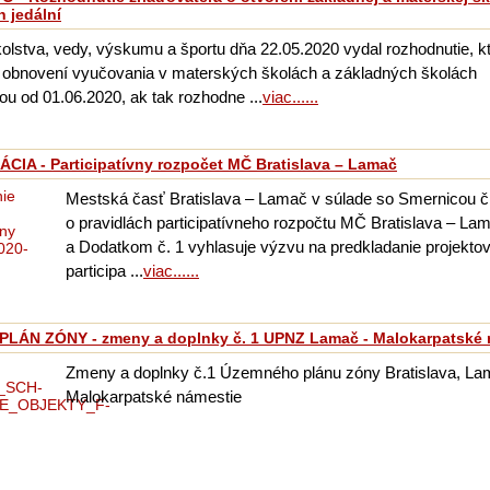
 jedální
kolstva, vedy, výskumu a športu dňa 22.05.2020 vydal rozhodnutie, 
o obnovení vyučovania v materských školách a základných školách
ou od 01.06.2020, ak tak rozhodne ...
viac......
ÁCIA - Participatívny rozpočet MČ Bratislava – Lamač
Mestská časť Bratislava – Lamač v súlade so Smernicou č
o pravidlách participatívneho rozpočtu MČ Bratislava – La
a Dodatkom č. 1 vyhlasuje výzvu na predkladanie projektov
participa ...
viac......
LÁN ZÓNY - zmeny a doplnky č. 1 UPNZ Lamač - Malokarpatské 
Zmeny a doplnky č.1 Územného plánu zóny Bratislava, La
Malokarpatské námestie