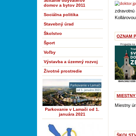
Sčítanie obyvateľov
domov a bytov 2011
zdravotnú 
Sociálna politika
Kollárovou,
Stavebný úrad
Školstvo
OZNAM PR
Šport
Voľby
Výstavba a územný rozvoj
Životné prostredie
MIESTNY 
Miestny úr
Parkovanie v Lamači od 1.
januára 2021
ŠKOLSTVO