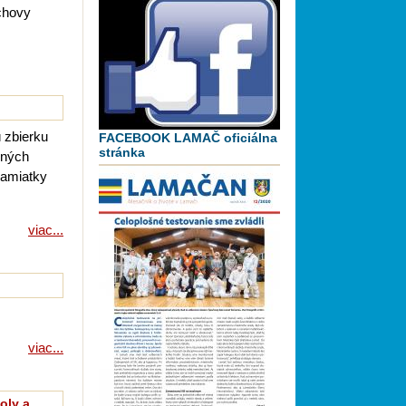
chovy
 zbierku
FACEBOOK LAMAČ oficiálna
stránka
čných
pamiatky
viac...
viac...
oly a