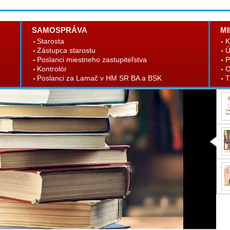
SAMOSPRÁVA
MI
Starosta
K
Zástupca starostu
Ú
Poslanci miestneho zastupiteľstva
P
Kontrolór
O
Poslanci za Lamač v HM SR BA a BSK
T