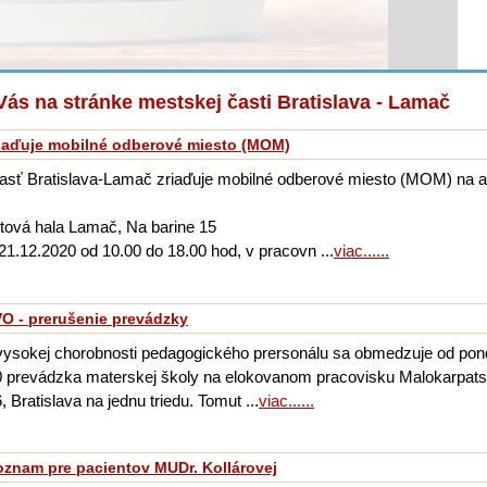
Vás na stránke mestskej časti Bratislava - Lamač
iaďuje mobilné odberové miesto (MOM)
asť Bratislava-Lamač zriaďuje mobilné odberové miesto (MOM) na a
.
tová hala Lamač, Na barine 15
1.12.2020 od 10.00 do 18.00 hod, v pracovn ...
viac......
 - prerušenie prevádzky
vysokej chorobnosti pedagogického prersonálu sa obmedzuje od pon
0 prevádzka materskej školy na elokovanom pracovisku Malokarpat
 Bratislava na jednu triedu. Tomut ...
viac......
oznam pre pacientov MUDr. Kollárovej