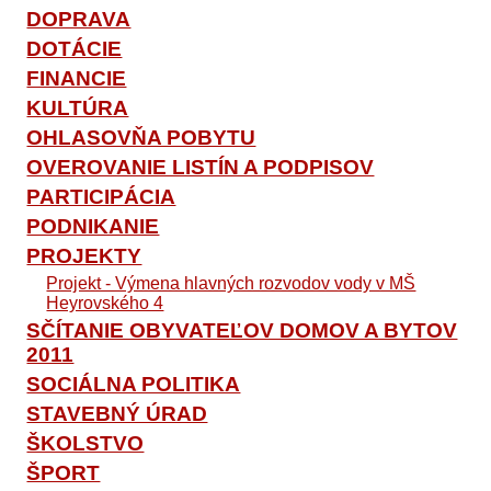
DOPRAVA
DOTÁCIE
FINANCIE
KULTÚRA
OHLASOVŇA POBYTU
OVEROVANIE LISTÍN A PODPISOV
PARTICIPÁCIA
PODNIKANIE
PROJEKTY
Projekt - Výmena hlavných rozvodov vody v MŠ
Heyrovského 4
SČÍTANIE OBYVATEĽOV DOMOV A BYTOV
2011
SOCIÁLNA POLITIKA
STAVEBNÝ ÚRAD
ŠKOLSTVO
ŠPORT