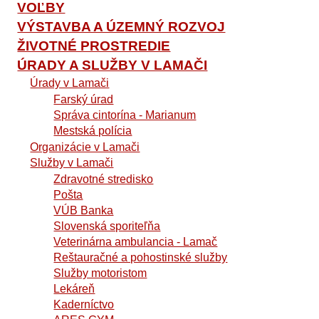
VOĽBY
VÝSTAVBA A ÚZEMNÝ ROZVOJ
ŽIVOTNÉ PROSTREDIE
ÚRADY A SLUŽBY V LAMAČI
Úrady v Lamači
Farský úrad
Správa cintorína - Marianum
Mestská polícia
Organizácie v Lamači
Služby v Lamači
Zdravotné stredisko
Pošta
VÚB Banka
Slovenská sporiteľňa
Veterinárna ambulancia - Lamač
Reštauračné a pohostinské služby
Služby motoristom
Lekáreň
Kaderníctvo