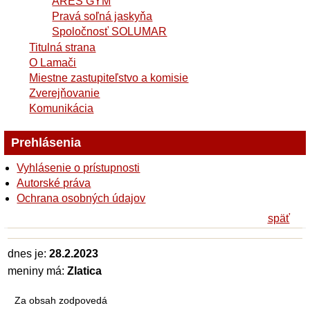
ARES GYM
Pravá soľná jaskyňa
Spoločnosť SOLUMAR
Titulná strana
O Lamači
Miestne zastupiteľstvo a komisie
Zverejňovanie
Komunikácia
Prehlásenia
Vyhlásenie o prístupnosti
Autorské práva
Ochrana osobných údajov
späť
dnes je:
28.2.2023
meniny má:
Zlatica
Za obsah zodpovedá