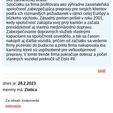
Spočiatku sa firma profilovala ako výhradne zasielateľská
spoločnosť zabezpečujúca prepravy pre svojich klientov
podľa ich rozmanitých požiadaviek v rámci celej Európy a
blízkeho východu. Zásadný prelom prišiel v roku 2001,
kedy spoločnosť zakúpila svoj prvý kamión a začala
prevádzkovať aj vlastnú medzinárodnú dopravu.
Zabezpečovanie dopravných služieb vlastnými
kapacitami sa spoločnosti osvedčilo, a tak sa časom
nakúpili aj ďalšie vozidlá, pričom od začiatku sa vedenie
firmy pozeralo do budúcna a preto firma nakupovala iba
kamióny, ktoré sú uspôsobené pre veľkoobjemové
prepravy. V tomto trende firma pokračuje doteraz a počet
vlastných vozidiel prekročil už číslo 49.
späť
dnes je:
28.2.2023
meniny má:
Zlatica
Za obsah zodpovedá
webmaster