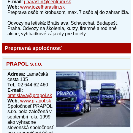
E-mail:
j.haraslin@centrum.sk
Web:
www.jozefharaslin.sk
Preprava osôb mikrobusom, max. 7 osôb aj do zahraničia.
Odvozy na letiská: Bratislava, Schwechat, Budapešť,
Praha. Odvozy na školenia, kurzy, firemné a rodinné
akcie, vyhliadkové zájazdy pre hotely.
Prepravná spoločnosť
PRAPOL s.r.o.
Adresa:
Lamačská
cesta 135
Tel.:
02 644 62 460
E-mail:
bratislava@prapol.sk
Web:
www.prapol.sk
Spoločnosť PRAPOL
s.r.o. bola založená v
septembri roku 1999
ako výhradne
slovenská spoločnosť
bez zahraničnej účasti.