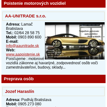
Poistenie motorových vozidiel
AA-UNITRADE s.r.o.
Adresa:
Lamač
Bratislava
Tel.:
02/64 28 58 75
Mobil:
0903 890 600
E-mail:
info@aaunitrade.sk
Web:
www.aapoistenie.sk
Poisťujeme : motorové
vozidlá zákonne aj havarijné, zodpovednosť osôb voči
zamestnávateľovi, budovy, sklady...
Preprava osôb
Jozef Haraslín
Adresa:
Podháj Bratislava
Mobil:
0905 273 080