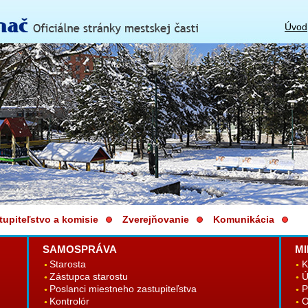
Úvod
tupiteľstvo a komisie
Zverejňovanie
Komunikácia
SAMOSPRÁVA
MI
Starosta
K
Zástupca starostu
Ú
Poslanci miestneho zastupiteľstva
P
Kontrolór
O