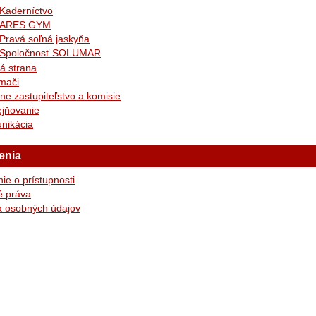
Kaderníctvo
ARES GYM
Pravá soľná jaskyňa
Spoločnosť SOLUMAR
ná strana
mači
ne zastupiteľstvo a komisie
ejňovanie
nikácia
enia
ie o prístupnosti
é práva
 osobných údajov