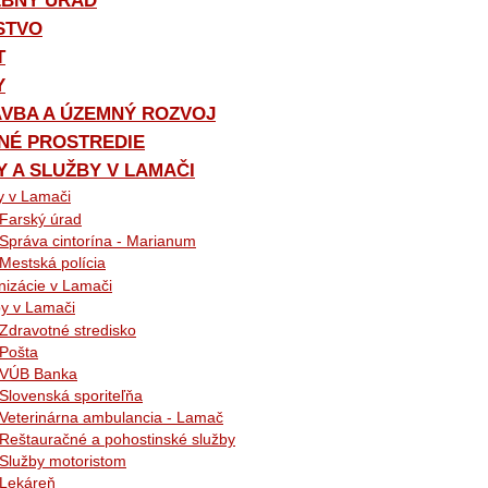
EBNÝ ÚRAD
STVO
T
Y
AVBA A ÚZEMNÝ ROZVOJ
NÉ PROSTREDIE
 A SLUŽBY V LAMAČI
y v Lamači
Farský úrad
Správa cintorína - Marianum
Mestská polícia
nizácie v Lamači
by v Lamači
Zdravotné stredisko
Pošta
VÚB Banka
Slovenská sporiteľňa
Veterinárna ambulancia - Lamač
Reštauračné a pohostinské služby
Služby motoristom
Lekáreň