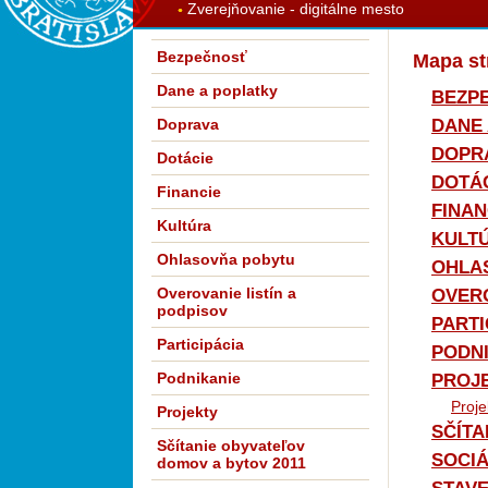
Zverejňovanie - digitálne mesto
Bezpečnosť
Mapa st
Dane a poplatky
BEZP
DANE 
Doprava
DOPR
Dotácie
DOTÁ
Financie
FINAN
Kultúra
KULT
Ohlasovňa pobytu
OHLA
Overovanie listín a
OVERO
podpisov
PARTI
Participácia
PODN
Podnikanie
PROJ
Proj
Projekty
SČÍTA
Sčítanie obyvateľov
SOCIÁ
domov a bytov 2011