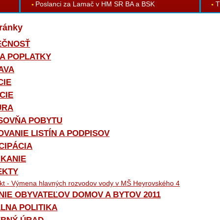
Poslanci za Lamač v HM SR BA a BSK
T
ránky
EČNOSŤ
A POPLATKY
AVA
CIE
CIE
ÚRA
SOVŇA POBYTU
VANIE LISTÍN A PODPISOV
CIPÁCIA
IKANIE
EKTY
ekt - Výmena hlavných rozvodov vody v MŠ Heyrovského 4
NIE OBYVATEĽOV DOMOV A BYTOV 2011
LNA POLITIKA