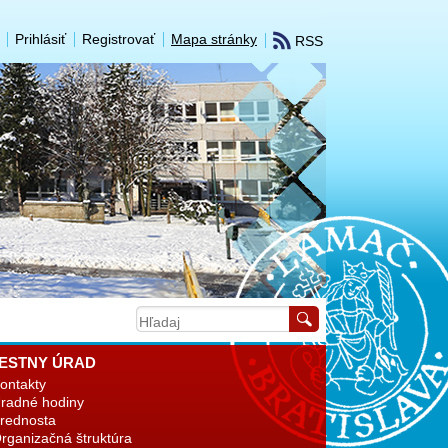
Prihlásiť
Registrovať
Mapa stránky
RSS
ESTNY ÚRAD
ontakty
radné hodiny
rednosta
rganizačná štruktúra