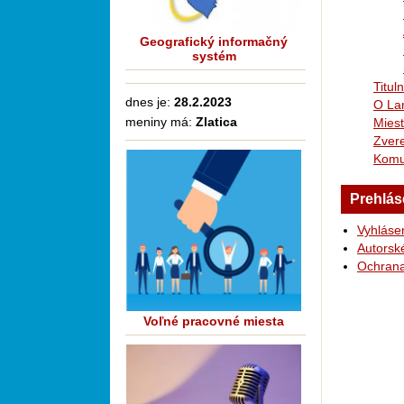
Geografický informačný
systém
Titul
dnes je:
28.2.2023
O La
meniny má:
Zlatica
Miest
Zver
Komu
Prehlás
Vyhlásen
Autorsk
Ochrana
Voľné pracovné miesta