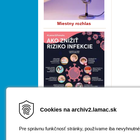
Miestny rozhlas
Cookies na archiv2.lamac.sk
COVID-19
Pre správnu funkčnosť stránky, používame iba nevyhnutné
Za obsah zodpovedá
webmaster