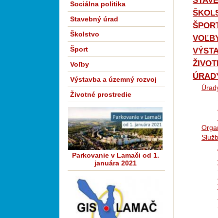
STAV
Sociálna politika
ŠKOL
Stavebný úrad
ŠPOR
Školstvo
VOĽB
Šport
VÝST
ŽIVOT
Voľby
ÚRADY
Výstavba a územný rozvoj
Úrad
Životné prostredie
Orga
Služ
Parkovanie v Lamači od 1.
januára 2021