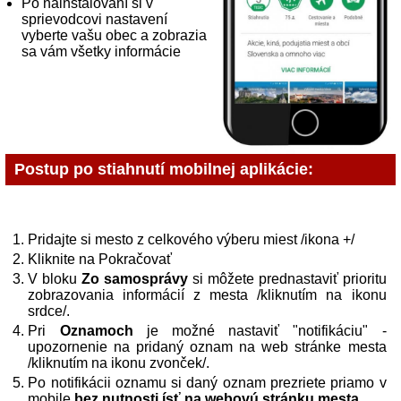
Po nainštalovaní si v
sprievodcovi nastavení
vyberte vašu obec a zobrazia
sa vám všetky informácie
Postup po stiahnutí mobilnej aplikácie:
Pridajte si mesto z celkového výberu miest /ikona +/
Kliknite na Pokračovať
V bloku
Zo samosprávy
si môžete prednastaviť prioritu
zobrazovania informácií z mesta /kliknutím na ikonu
srdce/.
Pri
Oznamoch
je možné nastaviť "notifikáciu" -
upozornenie na pridaný oznam na web stránke mesta
/kliknutím na ikonu zvonček/.
Po notifikácii oznamu si daný oznam prezriete priamo v
mobile
bez nutnosti ísť na webovú stránku mesta